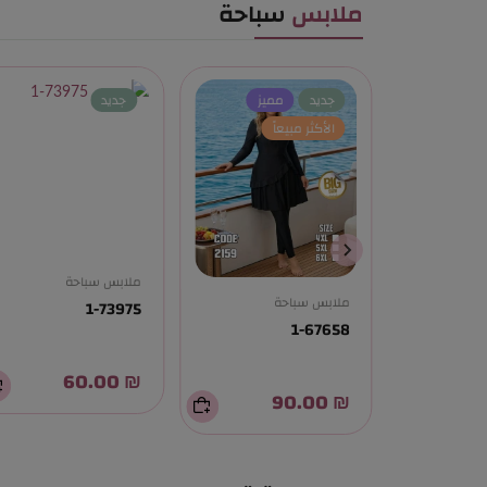
ملابس
سباحة
جديد
مميز
جديد
الأكثر مبيعاً
ملابس سباحة
1-73975
ملابس سباحة
1-67658
₪ 60.00
₪ 90.00