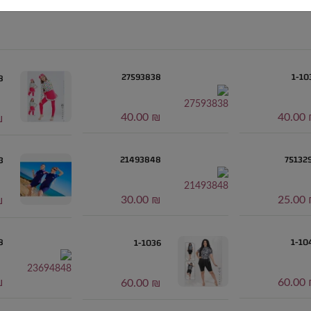
27593838
1-10
8
₪ 40.00
₪ 4
.00
21493848
75132
3
₪ 30.00
₪ 2
.00
8
1-10
1-1036
.00
₪ 6
₪ 60.00