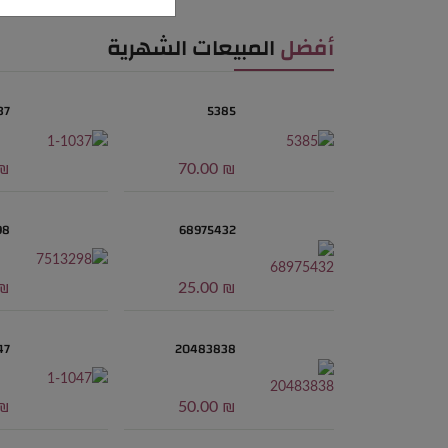
أفضل
المبيعات الشهرية
37
5385
0.00
₪ 70.00
98
68975432
5.00
₪ 25.00
47
20483838
0.00
₪ 50.00