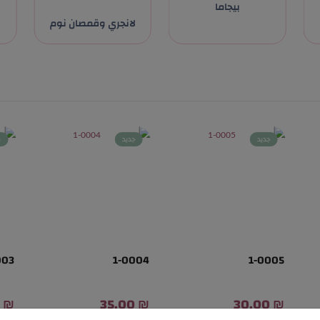
بيجاما
لانجري وقمصان نوم
جديد
جديد
ج
003
1-0004
1-0005
₪ 35.00
₪ 35.00
₪ 30.00