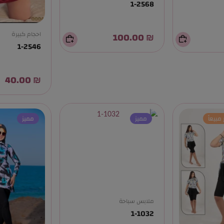
1-2568
₪ 100.00
احجام كبيرة
1-2546
₪ 40.00
 مبيعاً
مميز
مميز
ملابس سباحة
1-1032