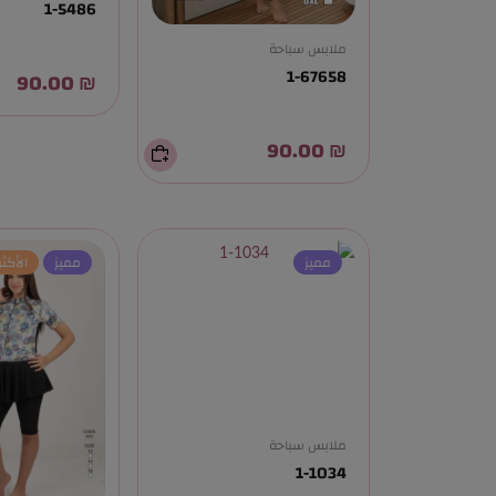
1-5486
ملابس سباحة
1-67658
₪ 90.00
₪ 90.00
مميز
مميز
الأكثر
ملابس سباحة
1-1034