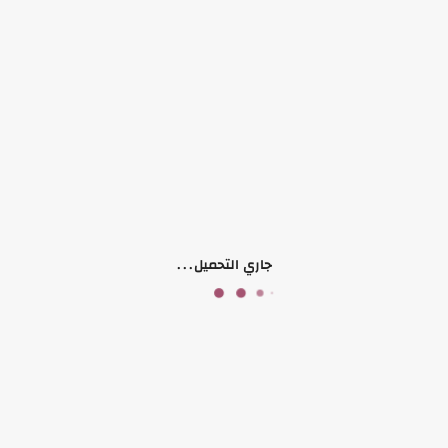
روب
فرو
مناسب لحجم 55 ل 75 كيلو
منتجات ذات صلة
جاري التحميل...