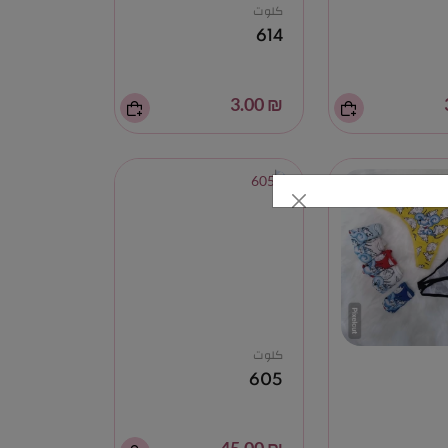
كلوت
614
₪ 3.00
كلوت
605