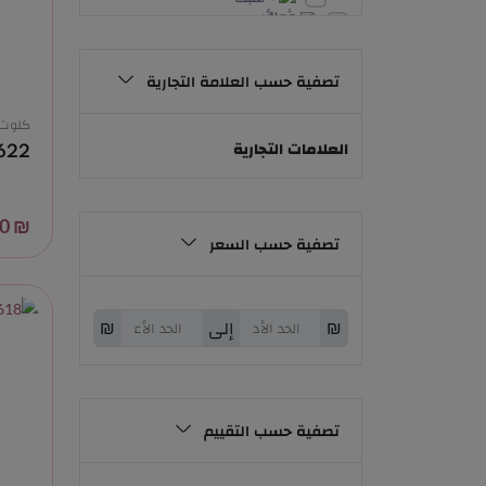
إكسسوارات إثارة
روب
ملابس داخلية
تصفية حسب العلامة التجارية
كلوت
كلوت
شلحات وبروتيلات
العلامات التجارية
622
فيزونات وسبورت
₪ 10.00
تصفية حسب السعر
₪
إلى
₪
تصفية حسب التقييم