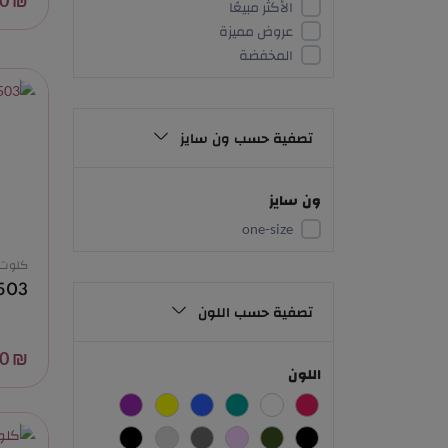
₪ 3.00
الأكثر مبيعًا
عروض مميزة
المخفضة
تصفية حسب ون سايز
ون سايز
one-size
كلوت
503
تصفية حسب اللون
₪ 10.00
اللون