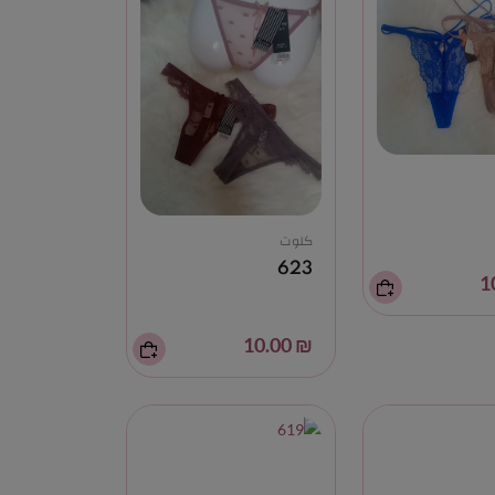
كلوت
623
₪ 10.00