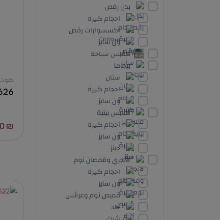
بدل رقص
احجام كبيرة
اكسسوارات رقص
ون سايز
ملابس سباحة
بيجاما
ستان
كلوت
احجام كبيرة
626
ون سايز
ملابس بيتية
أحجام كبيرة
₪ 10.00
ون سايز
جينز
لانجري وقمصان نوم
احجام كبيرة
ون سايز
قميص نوم وعرائس
جلد
شبك