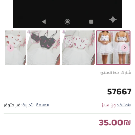
شارك هذا المنتج:
57667
التصنيف:
ون سايز
العلامة التجارية:
غير متوفر
35.00
₪