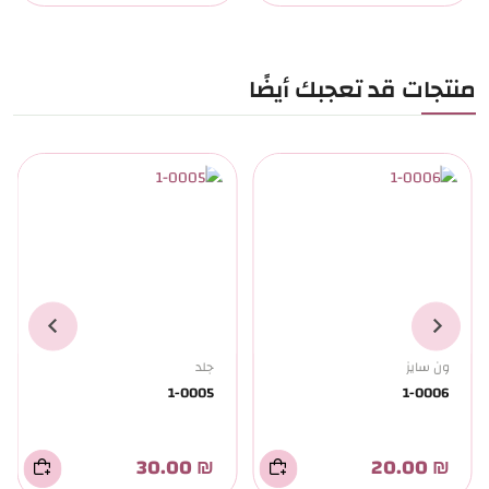
منتجات قد تعجبك أيضًا
ون سايز
جلد
1-0005
1-0006
₪ 30.00
₪ 20.00