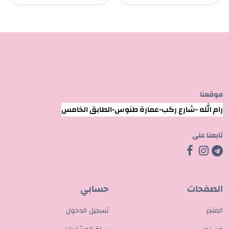
موقعنا
رام الله -شارع ركب-عمارة طنوس-الطابق الخامس
تابعنا على
الصفحات
حسابي
المتجر
تسجيل الدخول