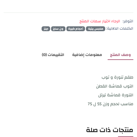
التوفر:
الرجاء اختيار سمات المنتج
الكلمات الدلالية:
ملابس بيتية
أحجام كبيرة
ون سايز
جينز
وصف المنتج
معلومات إضافية
التقييمات (0)
طقم تنورة و توب
التوب قماشة القطن
التنورة قماشة تيرتل
مناسب لحجم وزن 55 ل 75
منتجات ذات صلة