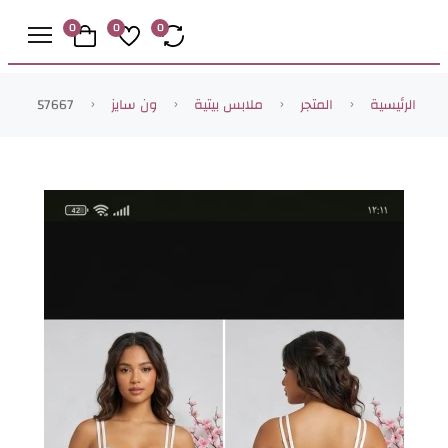
0
0
0
الرئيسية
المتجر
ملابس بيتية
ون سايز
57667