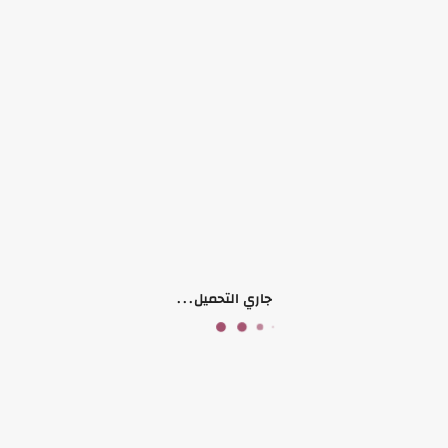
وصف المنتج
معلومات إضافية
التقييمات (0)
المايوه يتكون من افرهول كم
بلوزة كت
طاقية
وتر بروف
منتجات ذات صلة
جاري التحميل...