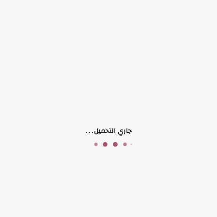
افرهول متوفر لعمر 10 سنوات
وتر بروف
لون اسود مع زهري
منتجات ذات صلة
جاري التحميل...