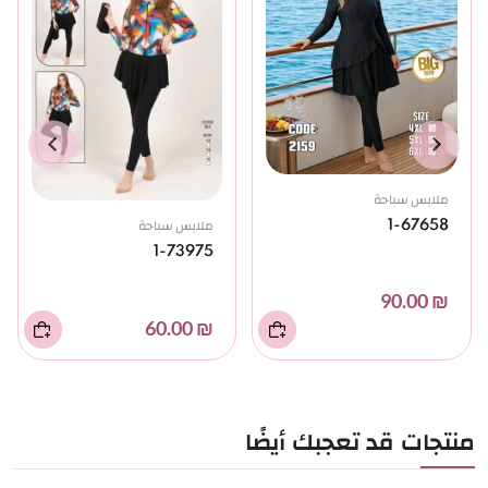
ملابس سباحة
ملابس سباحة
1-67658
1-73975
₪ 90.00
₪ 60.00
منتجات قد تعجبك أيضًا