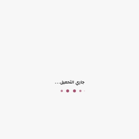
بيجامة
قماشة الستان
مناسب لحجم وزن 80 ل 120
منتجات ذات صلة
جاري التحميل...