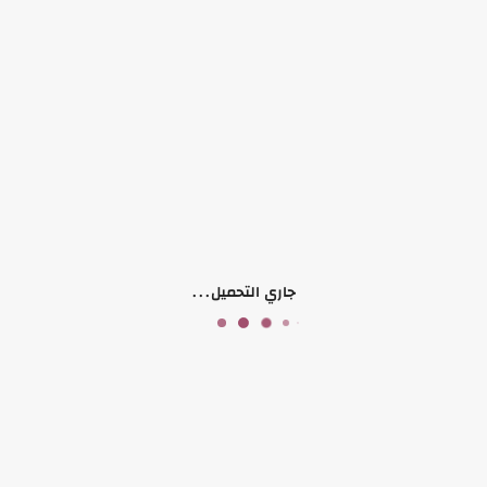
حلق صدر مرصع بدون خرم
ماسك مغيط
فراشة وقلب
لون ثابت
منتجات ذات صلة
جاري التحميل...